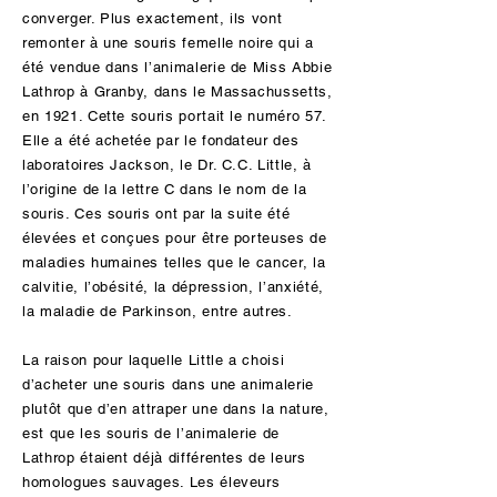
converger. Plus exactement, ils vont
d’un seul gène ne se manifeste pas par un
remonter à une souris femelle noire qui a
organisme visiblement altéré, les gènes qui
été vendue dans l’animalerie de Miss Abbie
influencent la formation de structures lors
Lathrop à Granby, dans le Massachussetts,
des premiers stades du développement du
en 1921. Cette souris portait le numéro 57.
corps peuvent avoir des effets
Elle a été achetée par le fondateur des
considérables sur l’apparence d’un
laboratoires Jackson, le Dr. C.C. Little, à
organisme. Par exemple, dans le laboratoire
l’origine de la lettre C dans le nom de la
du Dr. Moisés Mallo au Portugal, les gènes
souris. Ces souris ont par la suite été
de développement responsables de la
élevées et conçues pour être porteuses de
formation des structures, appelés gènes
maladies humaines telles que le cancer, la
Hox, ont été modifiés chez des embryons
calvitie, l’obésité, la dépression, l’anxiété,
de souris avec des résultats très divers.
la maladie de Parkinson, entre autres.
Le génie génétique permet aussi
La raison pour laquelle Little a choisi
d’intervertir des gènes entre des espèces
d’acheter une souris dans une animalerie
différentes, ainsi que d’introduire des gènes
plutôt que d’en attraper une dans la nature,
entièrement synthétiques dans le génome
est que les souris de l’animalerie de
d’un organisme. Dans le laboratoire du Dr.
Lathrop étaient déjà différentes de leurs
Randy Lewis, un chercheur en génétique de
homologues sauvages. Les éleveurs
l’Université d’Etat de l’Utah, des chèvres