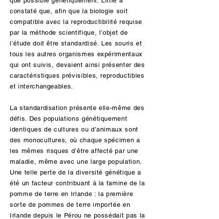
que possible génétiquement. Little a
activités de recherche à la production de
constaté que, afin que la biologie soit
soie d’araignée par des bactéries, des
compatible avec la reproductibilité requise
luzernes et des vers à soie modifiés
par la méthode scientifique, l’objet de
génétiquement afin de produire ces fibres
l’étude doit être standardisé. Les souris et
réputées si fortes.
tous les autres organismes expérimentaux
qui ont suivis, devaient ainsi présenter des
caractéristiques prévisibles, reproductibles
et interchangeables.
La standardisation présente elle-même des
défis. Des populations génétiquement
identiques de cultures ou d’animaux sont
des monocultures, où chaque spécimen a
les mêmes risques d’être affecté par une
maladie, même avec une large population.
Une telle perte de la diversité génétique a
été un facteur contribuant à la famine de la
pomme de terre en Irlande : la première
sorte de pommes de terre importée en
Irlande depuis le Pérou ne possédait pas la