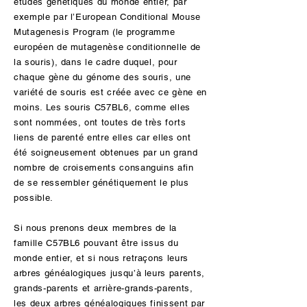
études génétiques du monde entier, par
exemple par l’European Conditional Mouse
Mutagenesis Program (le programme
européen de mutagenèse conditionnelle de
la souris), dans le cadre duquel, pour
chaque gène du génome des souris, une
variété de souris est créée avec ce gène en
Avec le développement du génie génétique
moins. Les souris C57BL6, comme elles
à la fin du XXe, le nombre de modifications
sont nommées, ont toutes de très forts
post-naturelles a connu une augmentation
liens de parenté entre elles car elles ont
considérable. Les scientifiques ne sont plus
été soigneusement obtenues par un grand
limités aux mutations émergentes ou
nombre de croisements consanguins afin
restreints par les règles de l’élevage, mais
de se ressembler génétiquement le plus
sont maintenant capables de manipuler
possible.
directement l’ADN des organismes. Une
des premières techniques développées a
Si nous prenons deux membres de la
été la capacité d’« activer » ou de «
famille C57BL6 pouvant être issus du
désactiver » un seul gène. « Éliminer » un
monde entier, et si nous retraçons leurs
gène, une pratique encore courante, est
arbres généalogiques jusqu’à leurs parents,
utile pour commencer à comprendre quelle
grands-parents et arrière-grands-parents,
est la fonction d’un gène particulier. Alors
les deux arbres généalogiques finissent par
que la grande majorité des modifications