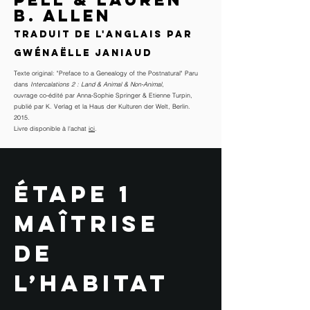
B. Allen
Traduit de l'anglais par
Gwénaëlle Janiaud
Texte original: "Preface to a Genealogy of the Postnatural" Paru
dans
Intercalations 2 : Land & Animal & Non-Animal
,
ouvrage co-édité par Anna-Sophie Springer & Etienne Turpin,
publié par K. Verlag et la Haus der Kulturen der Welt, Berlin.
2015.
Livre disponible à l'achat
ici
.
étape 1
maîtrise
de
l’habitat