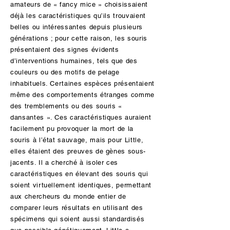
amateurs de « fancy mice » choisissaient
laitières ont été transformées en « bio-
déjà les caractéristiques qu’ils trouvaient
usines » vivantes en vue d’une production
belles ou intéressantes depuis plusieurs
à grande échelle de soie d’araignée. Ces
générations ; pour cette raison, les souris
chèvres, appelées « BioSteel goat », ont
présentaient des signes évidents
reçu les gènes qui permettent aux
d’interventions humaines, tels que des
araignées de type araneidae de produire
couleurs ou des motifs de pelage
des fibres de soie d’araignée
inhabituels. Certaines espèces présentaient
incroyablement fortes. La soie est générée
même des comportements étranges comme
dans les glandes mammaires des chèvres
des tremblements ou des souris «
afin de pouvoir être extraite de leur lait, la
dansantes ». Ces caractéristiques auraient
soie étant par la suite filtrée et prélevée au
facilement pu provoquer la mort de la
moyen d’une seringue avant d’être enroulée
souris à l’état sauvage, mais pour Little,
sur une bobine. La soie pourra ensuite être
elles étaient des preuves de gènes sous-
tissée pour créer des tissus qui serviront
jacents. Il a cherché à isoler ces
de tendons de remplacement ou de
caractéristiques en élevant des souris qui
matériaux pare-balles. Alors que les
soient virtuellement identiques, permettant
chèvres étaient à l’origine développées
aux chercheurs du monde entier de
dans un but lucratif, le rendement s’est
comparer leurs résultats en utilisant des
révélé ne pas être adapté à une production
spécimens qui soient aussi standardisés
commerciale. Depuis, Lewis a élargi ses