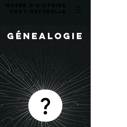
musée d'histoire
post-naturelLE
génealogie